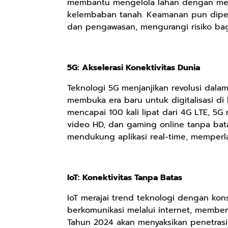
membantu mengelola lahan dengan memb
kelembaban tanah. Keamanan pun diper
dan pengawasan, mengurangi risiko bag
Rp90.576
Rp74.092
Rp71.706
5G: Akselerasi Konektivitas Dunia
Ebook Biografi
Eboo Novel
Ebook Vescovo
Teddy Kardin:
KANTU': Budaya
Motociclista –
Teknologi 5G menjanjikan revolusi dalam
The Shadow
Suku Dayak
Kisah Nyata
Google Book
Google Book
Google Book
membuka era baru untuk digitalisasi d
Khight |
Borneo
Uskup Giulio
mencapai 100 kali lipat dari 4G LTE, 5
Mencuccini, C.P
video HD, dan gaming online tanpa batas
di Kalimantan
mendukung aplikasi real-time, memperlan
Barat
IoT: Konektivitas Tanpa Batas
IoT merajai trend teknologi dengan ko
berkomunikasi melalui internet, memb
Tahun 2024 akan menyaksikan penetrasi