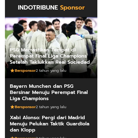
INDOTRIBUNE
Sponsor
PSG Memastikan Tempat di
Perempat Final Liga Champions
Setelah Taklukkan Real Sociedad
Bersponsor
2 tahun yang lalu
Bayern Munchen dan PSG
Bersinar Menuju Perempat Final
Liga Champions
Bersponsor
2 tahun yang lalu
Xabi Alonso: Pergi dari Madrid
Menuju Pelukan Taktik Guardiola
dan Klopp