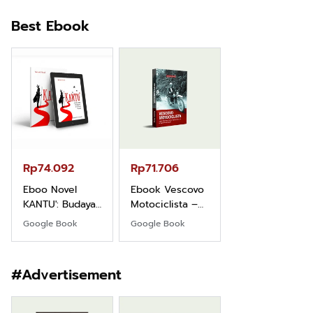
Best Ebook
Rp149.450
Ebook 100 Ana
Tambang
Indonesia box
Google Book
cover
Rp74.092
Rp71.706
Eboo Novel
Ebook Vescovo
KANTU': Budaya
Motociclista –
Suku Dayak
Kisah Nyata
Google Book
Google Book
Borneo
Uskup Giulio
Mencuccini, C.P
di Kalimantan
#Advertisement
Barat