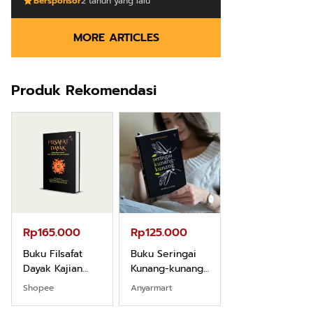
Bersponsor
2 tahun yang lalu
MORE ARTICLES
Produk Rekomendasi
Rp165.000
Rp125.000
Rp128.900
Buku Filsafat
Buku Seringai
Republik
Dayak Kajian
Kunang-kunang
Kelamin | Hybri
Komprehensif
Kumpulan Puisi
Poetry Book
Shopee
Anyarmart
Anyarmart
Atas Manusia
Wisnu
Dayak
Pamungkas