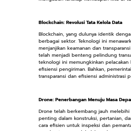
Blockchain: Revolusi Tata Kelola Data
Blockchain, yang dulunya identik denga
berbagai sektor. Teknologi ini menawar
menjanjikan keamanan dan transparansi t
telah menjadi benteng pelindung transa
teknologi ini memungkinkan pelacakan 
efisiensi pengiriman. Bahkan, pemerint
transparansi dan efisiensi administrasi p
Rp165.000
Rp125.000
Rp128.900
Drone: Penerbangan Menuju Masa Dep
Buku Filsafat
Buku Seringai
Republik
Drone telah berkembang jauh melebihi p
Dayak Kajian
Kunang-kunang
Kelamin | Hybrid
penting dalam konstruksi, pertanian, 
Komprehensif
Kumpulan Puisi
Poetry Book
Shopee
Anyarmart
Anyarmart
Atas Manusia
Wisnu
cara efisien untuk inspeksi dan pemanta
Dayak
Pamungkas