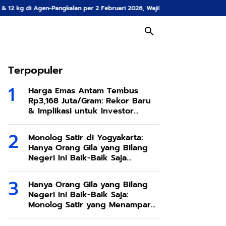
er 2 Februari 2026, Wajib Tahu Konsumen
Harga Emas Antam Tembus Rp3,1
Terpopuler
Harga Emas Antam Tembus
Rp3,168 Juta/Gram: Rekor Baru
& Implikasi untuk Investor
Indonesia
Monolog Satir di Yogyakarta:
Hanya Orang Gila yang Bilang
Negeri Ini Baik-Baik Saja
Menggugat Kepura-puraan
Publik
Hanya Orang Gila yang Bilang
Negeri Ini Baik-Baik Saja:
Monolog Satir yang Menampar
Kewarasan Publik di Yogyakarta