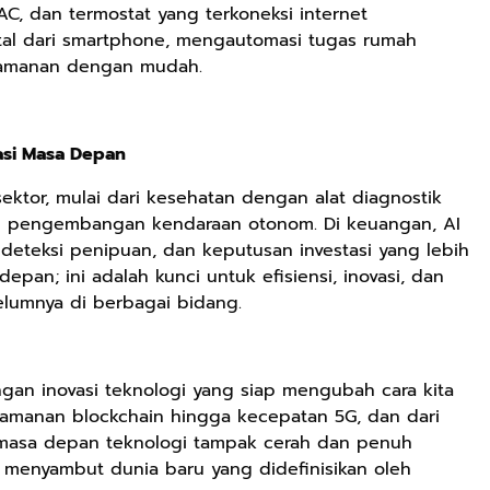
AC, dan termostat yang terkoneksi internet
tal dari smartphone, mengautomasi tugas rumah
eamanan dengan mudah.
asi Masa Depan
Rp158.000
Rp158.000
Rp2.999.000
Kaos Dayak Unik
Kaos Sastra
Lukisan Sri
ktor, mulai dari kesehatan dengan alat diagnostik
Bisa Bernyanyi
Dayak West
Sultan
an pengembangan kendaraan otonom. Di keuangan, AI
Motif Gigi
Borneo All Size
Hamengkubowon
deteksi penipuan, dan keputusan investasi yang lebih
Shopee
Anyarmart
Anyarmart
Taring Ukuran M
Tema
I dari Kopi Karya
epan; ini adalah kunci untuk efisiensi, inovasi, dan
Tembawang
Rudi Winarso
elumnya di berbagai bidang.
an inovasi teknologi yang siap mengubah cara kita
 keamanan blockchain hingga kecepatan 5G, dan dari
, masa depan teknologi tampak cerah dan penuh
 menyambut dunia baru yang didefinisikan oleh