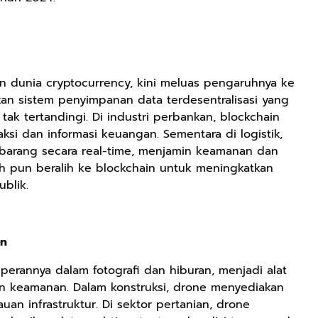
n dunia cryptocurrency, kini meluas pengaruhnya ke
kan sistem penyimpanan data terdesentralisasi yang
ak tertandingi. Di industri perbankan, blockchain
ksi dan informasi keuangan. Sementara di logistik,
barang secara real-time, menjamin keamanan dan
ah pun beralih ke blockchain untuk meningkatkan
ublik.
Rp119.999
Rp110.000
Rp169.000
an
Durian Cinta |
Ebook & Buku
Buku The
erannya dalam fotografi dan hiburan, menjadi alat
Kumpulan
Digital
History of
dan keamanan. Dalam konstruksi, drone menyediakan
Cerpen – Wisnu
Marketing Dari
Dayak – Sejarah
Anyarmart
Shopee
Anyarmart
Pamungkas
Nol: Fondasi &
& Identitas
uan infrastruktur. Di sektor pertanian, drone
Mindset untuk
Borneo Asli