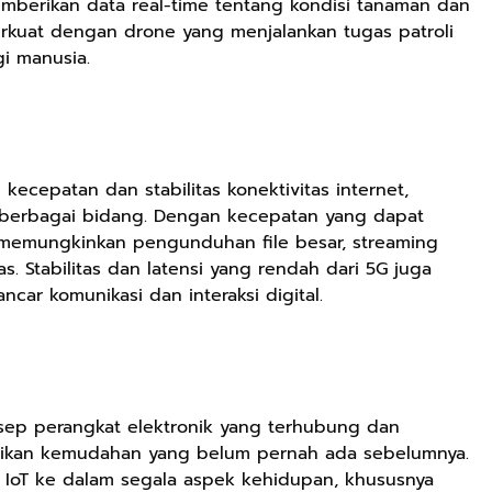
erikan data real-time tentang kondisi tanaman dan
Pemula
kuat dengan drone yang menjalankan tugas patroli
i manusia.
Rp149.450
Rp98.049
Ebook 100 Anak
Ebook The
Tambang
Forest Therapy
 kecepatan dan stabilitas konektivitas internet,
Indonesia box
ala Dayak:
Google Book
Google Book
i berbagai bidang. Dengan kecepatan yang dapat
cover
Healing Wisdom
G memungkinkan pengunduhan file besar, streaming
from the Heart
Rp90.576
. Stabilitas dan latensi yang rendah dari 5G juga
of Borneor
car komunikasi dan interaksi digital.
Ebook Biografi
Teddy Kardin:
The Shadow
Google Book
Khight |
nsep perangkat elektronik yang terhubung dan
erikan kemudahan yang belum pernah ada sebelumnya.
 IoT ke dalam segala aspek kehidupan, khususnya