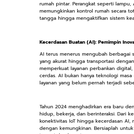
rumah pintar. Perangkat seperti lampu, 
memungkinkan kontrol rumah secara to
tangga hingga mengaktifkan sistem k
Kecerdasan Buatan (AI): Pemimpin Inov
Rp2.999.000
Rp2.999.000
Rp2.989.000
Lukisan Sri
Lukisan Sri
Lukisan Sri
AI terus menerus mengubah berbagai se
Sultan
Sultan
Sultan
yang akurat hingga transportasi deng
Hamengkubowono
Hamengkubowono
Hamengkubowono
memperkuat layanan perbankan digital, 
Anyarmart
Anyarmart
Shopee
I dari Kopi Karya
X dari Kopi
II dari Kopi
cerdas. AI bukan hanya teknologi masa d
Rudi Winarso
Karya Rudi
Karya Rudi
layanan yang belum pernah terjadi seb
Winarso
Winarso
Tahun 2024 menghadirkan era baru deng
hidup, bekerja, dan berinteraksi. Dari
konektivitas IoT hingga kecerdasan AI
dengan kemungkinan. Bersiaplah untuk