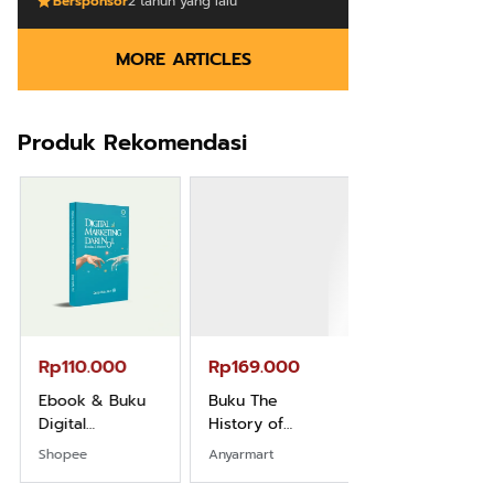
Bersponsor
2 tahun yang lalu
MORE ARTICLES
Produk Rekomendasi
Rp110.000
Rp169.000
Rp165.000
Ebook & Buku
Buku The
Buku Filsafat
Digital
History of
Dayak Kajian
Marketing Dari
Dayak – Sejarah
Komprehensif
Shopee
Anyarmart
Shopee
Nol: Fondasi &
& Identitas
Atas Manusia
Mindset untuk
Borneo Asli
Dayak