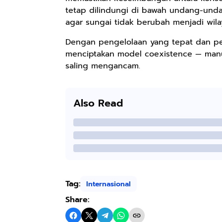
tetap dilindungi di bawah undang-unda
agar sungai tidak berubah menjadi wila
Dengan pengelolaan yang tepat dan pem
menciptakan model coexistence — manu
saling mengancam.
Rp158.000
Rp2.999.000
Rp2.999.000
Kaos Sastra
Lukisan Sri
Lukisan Sri
Dayak West
Sultan
Sultan
Also Read
Borneo All Size
Hamengkubowono
Hamengkubowono
Anyarmart
Anyarmart
Anyarmart
Tema
I dari Kopi Karya
X dari Kopi
Tembawang
Rudi Winarso
Karya Rudi
Winarso
Tag:
Internasional
Share: