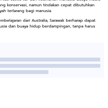
ng konservasi, namun tindakan cepat dibutuhkan
yah terlarang bagi manusia.
belajaran dari Australia, Sarawak berharap dapat
sia dan buaya hidup berdampingan, tanpa harus
Rp2.989.000
Rp158.000
Rp158.000
Lukisan Sri
Kaos Dayak Unik
Kaos Sastra
Sultan
Bisa Bernyanyi
Dayak West
Hamengkubowono
Motif Gigi
Borneo All Size
Shopee
Shopee
Anyarmart
II dari Kopi
Taring Ukuran M
Tema
Karya Rudi
Tembawang
Winarso