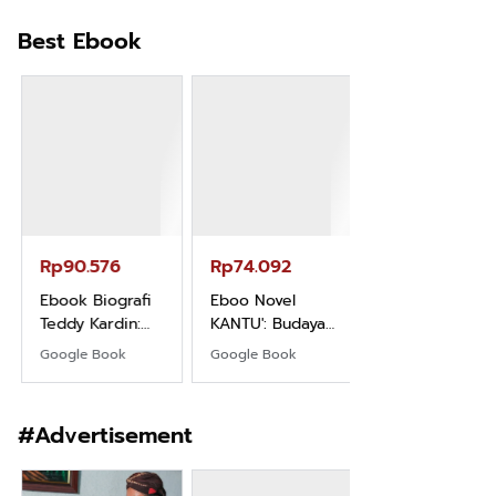
Pemula
Best Ebook
Rp71.706
Ebook Vescovo
Motociclista –
Kisah Nyata
Google Book
Uskup Giulio
Mencuccini, C.P
Rp90.576
Rp74.092
di Kalimantan
Barat
Ebook Biografi
Eboo Novel
Teddy Kardin:
KANTU': Budaya
The Shadow
Suku Dayak
Google Book
Google Book
Khight |
Borneo
#Advertisement