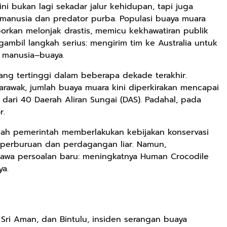
ni bukan lagi sekadar jalur kehidupan, tapi juga
manusia dan predator purba. Populasi buaya muara
aporkan melonjak drastis, memicu kekhawatiran publik
bil langkah serius: mengirim tim ke Australia untuk
k manusia–buaya.
yang tertinggi dalam beberapa dekade terakhir.
rawak, jumlah buaya muara kini diperkirakan mencapai
h dari 40 Daerah Aliran Sungai (DAS). Padahal, pada
r.
elah pemerintah memberlakukan kebijakan konservasi
i perburuan dan perdagangan liar. Namun,
mbawa persoalan baru: meningkatnya Human Crocodile
ya.
Sri Aman, dan Bintulu, insiden serangan buaya