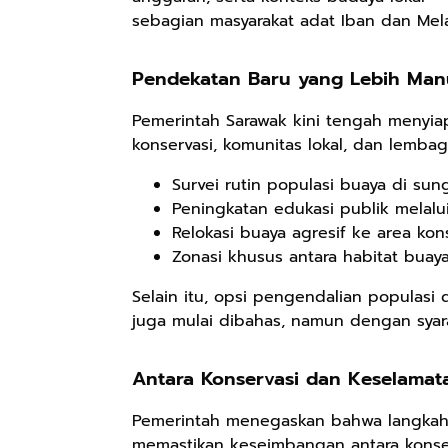
sebagian masyarakat adat Iban dan Mel
Pemula
Pendekatan Baru yang Lebih Man
Rp98.049
Rp90.576
Rp74.092
Pemerintah Sarawak kini tengah menyia
Ebook The
Ebook Biografi
Eboo Novel
konservasi, komunitas lokal, dan lembaga
Forest Therapy
Teddy Kardin:
KANTU': Budaya
Survei rutin populasi buaya di su
ala Dayak:
The Shadow
Suku Dayak
Google Book
Google Book
Google Book
Healing Wisdom
Khight |
Borneo
Peningkatan edukasi publik melal
from the Heart
Relokasi buaya agresif ke area kon
of Borneor
Zonasi khusus antara habitat buaya
Selain itu, opsi pengendalian populasi 
juga mulai dibahas, namun dengan syar
Antara Konservasi dan Keselama
Pemerintah menegaskan bahwa langkah 
memastikan keseimbangan antara konser