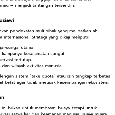
anau — menjadi tantangan tersendiri.
usiawi
Rp71.706
pkan pendekatan multipihak yang melibatkan ahli
Ebook Vescovo
 internasional. Strategi yang dikaji meliputi:
Motociclista –
ngai-sungai utama.
Kisah Nyata
Google Book
Uskup Giulio
ui kampanye keselamatan sungai.
Mencuccini, C.P
servasi tertutup.
Rp149.450
Rp98.049
di Kalimantan
 dan wilayah aktivitas manusia.
Barat
Ebook 100 Anak
Ebook The
Tambang
Forest Therapy
dengan sistem “take quota” atau izin tangkap terbatas
Indonesia box
ala Dayak:
at ketat agar tidak merusak keseimbangan ekosistem.
Google Book
Google Book
cover
Healing Wisdom
from the Heart
tan
of Borneor
ini bukan untuk membasmi buaya, tetapi untuk
vasi satwa liar dan keamanan manusia. Buaya muara