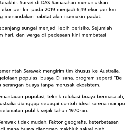
terakhir. Survei di DAS Samarahan menunjukkan
 ekor per km pada 2019 menjadi 6,49 ekor per km
ng menandakan habitat alami semakin padat.
sepanjang sungai menjadi lebih berisiko. Sejumlah
m hari, dan warga di pedesaan kini membatasi
.
emerintah Sarawak mengirim tim khusus ke Australia,
lolaan populasi buaya. Di sana, program seperti “Be
a serangan buaya tanpa merusak ekosistem.
Rp125.000
Rp128.900
Rp119.999
emantauan populasi, teknik relokasi buaya bermasalah,
Australia dianggap sebagai contoh ideal karena mampu
Buku Seringai
Republik
Durian Cinta |
elamatan publik sejak tahun 1970-an.
Kunang-kunang
Kelamin | Hybrid
Kumpulan
Kumpulan Puisi
Poetry Book
Cerpen – Wisnu
Anyarmart
Anyarmart
Anyarmart
Sarawak tidak mudah. Faktor geografis, keterbatasan
Wisnu
Pamungkas
— di mana buaya dianggap makhluk sakral oleh
Pamungkas