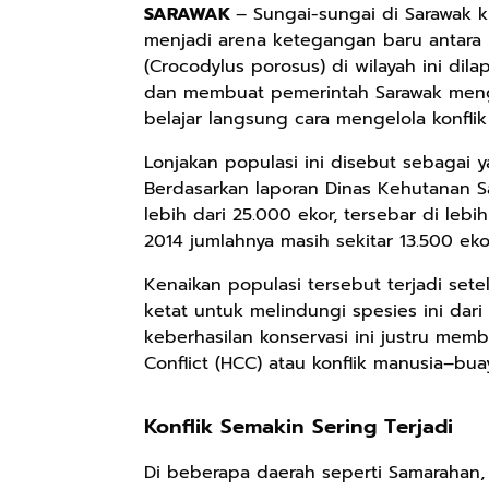
SARAWAK
– Sungai-sungai di Sarawak ki
menjadi arena ketegangan baru antara 
(Crocodylus porosus) di wilayah ini dil
dan membuat pemerintah Sarawak mengam
belajar langsung cara mengelola konfli
Lonjakan populasi ini disebut sebagai 
Berdasarkan laporan Dinas Kehutanan Sa
lebih dari 25.000 ekor, tersebar di lebi
2014 jumlahnya masih sekitar 13.500 eko
Kenaikan populasi tersebut terjadi set
ketat untuk melindungi spesies ini dar
keberhasilan konservasi ini justru me
Conflict (HCC) atau konflik manusia–bua
Konflik Semakin Sering Terjadi
Di beberapa daerah seperti Samarahan, 