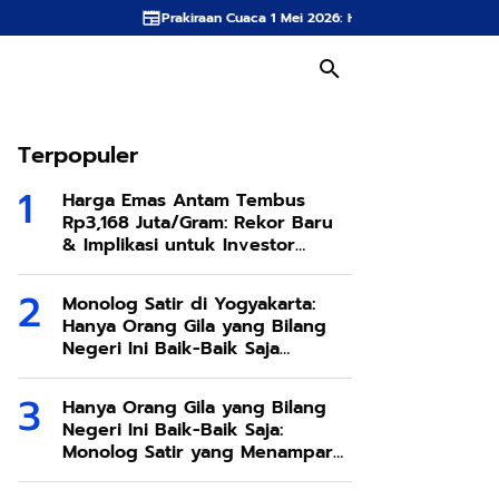
Prakiraan Cuaca 1 Mei 2026: Hujan Guyur 34 Kota Saat Hari Buruh, Ini Daft
Terpopuler
Harga Emas Antam Tembus
Rp3,168 Juta/Gram: Rekor Baru
& Implikasi untuk Investor
Indonesia
Monolog Satir di Yogyakarta:
Hanya Orang Gila yang Bilang
Negeri Ini Baik-Baik Saja
Menggugat Kepura-puraan
Publik
Hanya Orang Gila yang Bilang
Negeri Ini Baik-Baik Saja:
Monolog Satir yang Menampar
Kewarasan Publik di Yogyakarta