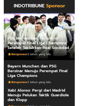
INDOTRIBUNE
Sponsor
PSG Memastikan Tempat di
Perempat Final Liga Champions
Setelah Taklukkan Real Sociedad
Bersponsor
2 tahun yang lalu
Bayern Munchen dan PSG
Bersinar Menuju Perempat Final
Liga Champions
Bersponsor
2 tahun yang lalu
Xabi Alonso: Pergi dari Madrid
Menuju Pelukan Taktik Guardiola
dan Klopp