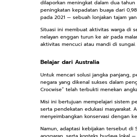
dilaporkan meningkat dalam dua tahun 
peningkatan kepadatan buaya dari 0,98
pada 2021 — sebuah lonjakan tajam ya
Situasi ini membuat aktivitas warga di 
nelayan enggan turun ke air pada mala
aktivitas mencuci atau mandi di sungai
Belajar dari Australia
Untuk mencari solusi jangka panjang, p
negara yang dikenal sukses dalam penge
Crocwise” telah terbukti menekan angk
Rp110.000
Rp169.000
Rp165.000
Misi ini bertujuan mempelajari sistem p
serta pendekatan edukasi masyarakat. 
Ebook & Buku
Buku The
Buku Filsafat
menyeimbangkan konservasi dengan kes
Digital
History of
Dayak Kajian
Marketing Dari
Dayak – Sejarah
Komprehensif
Shopee
Anyarmart
Shopee
Namun, adaptasi kebijakan tersebut di 
Nol: Fondasi &
& Identitas
Atas Manusia
anggaran, serta konteks budaya lokal 
Mindset untuk
Borneo Asli
Dayak