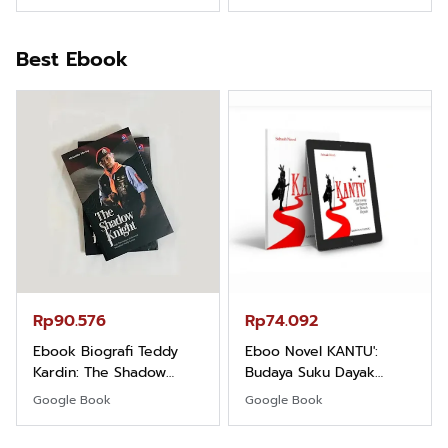
Best Ebook
Rp74.092
Rp71.706
Eboo Novel KANTU':
Ebook Vescovo
Budaya Suku Dayak
Motociclista – Kisah
Borneo
Nyata Uskup Giulio
Google Book
Google Book
Mencuccini, C.P di
Kalimantan Barat