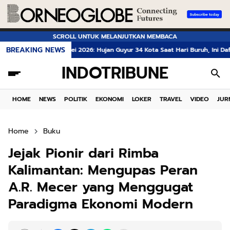
SCROLL UNTUK MELANJUTKAN MEMBACA
BREAKING NEWS
uaca 1 Mei 2026: Hujan Guyur 34 Kota Saat Hari Buruh, Ini Daftar Lengkap da
INDOTRIBUNE
HOME
NEWS
POLITIK
EKONOMI
LOKER
TRAVEL
VIDEO
JUR
Home
Buku
Jejak Pionir dari Rimba
Kalimantan: Mengupas Peran
A.R. Mecer yang Menggugat
Paradigma Ekonomi Modern