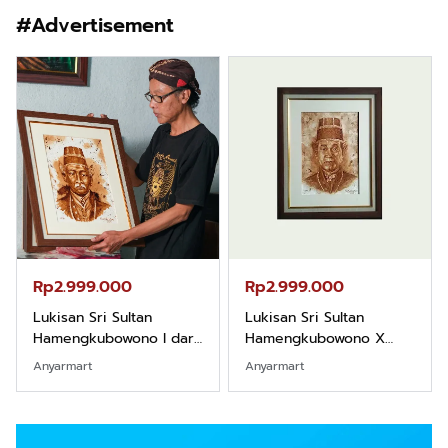
#Advertisement
Rp2.999.000
Rp2.989.000
Lukisan Sri Sultan
Lukisan Sri Sultan
Hamengkubowono X
Hamengkubowono II dari
dari Kopi Karya Rudi
Kopi Karya Rudi Winarso
Anyarmart
Shopee
Winarso