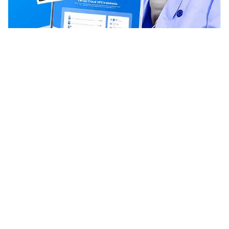
Informasi Nomor Satu Indonesia
Tentang Kami
Term & Condations
Kebijakan Privasi