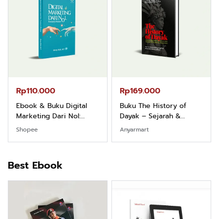
Rp110.000
Rp169.000
Ebook & Buku Digital
Buku The History of
Marketing Dari Nol:
Dayak – Sejarah &
Fondasi & Mindset untuk
Identitas Borneo Asli
Shopee
Anyarmart
Pemula
Best Ebook