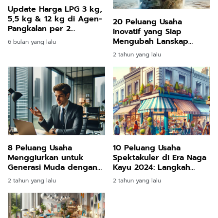
Update Harga LPG 3 kg,
5,5 kg & 12 kg di Agen-
20 Peluang Usaha
Pangkalan per 2
Inovatif yang Siap
Februari 2026, Wajib
Mengubah Lanskap
6 bulan yang lalu
Tahu Konsumen
Bisnis di 2024
2 tahun yang lalu
8 Peluang Usaha
10 Peluang Usaha
Menggiurkan untuk
Spektakuler di Era Naga
Generasi Muda dengan
Kayu 2024: Langkah
Modal Minim Rp1 Juta
Awal Menuju Kesuksesan
2 tahun yang lalu
2 tahun yang lalu