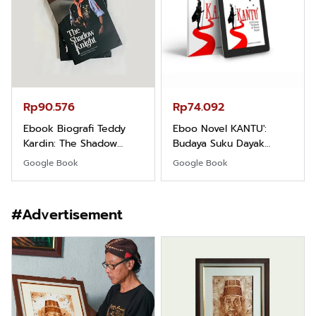
Rp90.576
Rp74.092
Ebook Biografi Teddy
Eboo Novel KANTU':
Kardin: The Shadow
Budaya Suku Dayak
Khight |
Borneo
Google Book
Google Book
#Advertisement