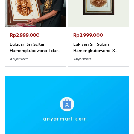
Rp2.999.000
Rp2.999.000
Lukisan Sri Sultan
Lukisan Sri Sultan
Hamengkubowono I dari
Hamengkubowono X
Kopi Karya Rudi Winarso
dari Kopi Karya Rudi
Anyarmart
Anyarmart
Winarso